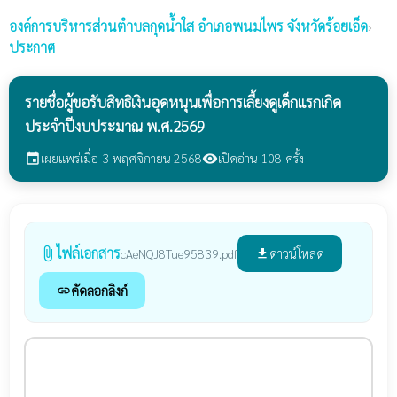
องค์การบริหารส่วนตำบลกุดน้ำใส
อำเภอพนมไพร จังหวัดร้อยเอ็ด
›
ประกาศ
รายชื่อผู้ขอรับสิทธิเงินอุดหนุนเพื่อการเลี้ยงดูเด็กแรกเกิด
ประจำปีงบประมาณ พ.ศ.2569
เผยแพร่เมื่อ 3 พฤศจิกายน 2568
เปิดอ่าน 108 ครั้ง
event
visibility
ไฟล์เอกสาร
attach_file
ดาวน์โหลด
cAeNQJ8Tue95839.pdf
file_download
คัดลอกลิงก์
link