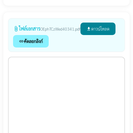
ไฟล์เอกสาร
attach_file
ดาวน์โหลด
OEphTCzWed40341.pdf
file_download
คัดลอกลิงก์
link