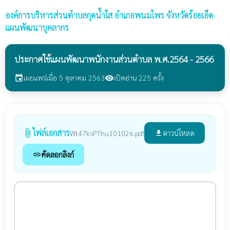
องค์การบริหารส่วนตำบลกุดน้ำใส
อำเภอพนมไพร จังหวัดร้อยเอ็ด
›
แผนพัฒนาบุคลากร
ประกาศใช้แผนพัฒนาพนักงานส่วนตำบล พ.ศ.2564 - 2566
เผยแพร่เมื่อ 5 ตุลาคม 2563
เปิดอ่าน 225 ครั้ง
event
visibility
ไฟล์เอกสาร
attach_file
ดาวน์โหลด
Wt47ksPThu101026.pdf
file_download
คัดลอกลิงก์
link