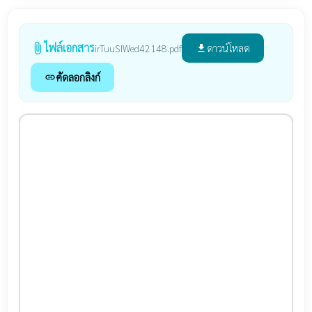
ไฟล์เอกสาร
attach_file
ดาวน์โหลด
irTuuSIWed42148.pdf
file_download
คัดลอกลิงก์
link