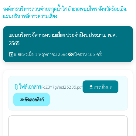
องค์การบริหารส่วนตำบลกุดน้ำใส
อำเภอพนมไพร จังหวัดร้อยเอ็ด
›
แผนบริหารจัดการความเสี่ยง
แผนบริหารจัดการความเสี่ยง ประจำปีงบประมาณ พ.ศ.
2565
เผยแพร่เมื่อ 1 พฤษภาคม 2566
เปิดอ่าน 185 ครั้ง
event
visibility
ไฟล์เอกสาร
attach_file
ดาวน์โหลด
FcZ3Y7gWed25235.pdf
file_download
คัดลอกลิงก์
link