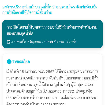
องค์การบริหารส่วนตำบลกุดน้ำใส
อำเภอพนมไพร จังหวัดร้อยเอ็ด
›
การเปิดโอกาสให้เกิดการมีส่วนร่วม
การเปิดโอกาสให้บุคคลาภายนอกได้มีส่วนร่วมการดำเนินงาน
ของอบต.กุดน้ำใส
เผยแพร่เมื่อ 9 มิถุนายน 2567
เปิดอ่าน 149 ครั้ง
event
visibility
info
รายละเอียด
เมื่อวันที่ 18 มกราคม พ.ศ. 2567 ได้มีการประชุมคณะกรรมการ
กองทุนหลักประกันสุขภาพระดับท้องถิ่น โดยคณะกรรมการมีทั้ง
เจ้าหน้าที่ของอบต.กุดน้ำใส ภาครัฐส่วนอื่นๆ ผู้นำชุมชน และ
ประชาชนตำบลกุดน้ำใส เป็นคณะกรรมการร่วมประชุมเพื่อ
กำหนดโครงการหรือกิจกรรมตามความเดือดร้อนและตามความ
ต้องการของกลุ่มเป้าหมายภาคประชาชน