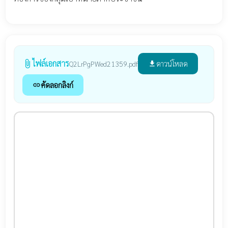
ไฟล์เอกสาร
attach_file
ดาวน์โหลด
Q2LrPgPWed21359.pdf
file_download
คัดลอกลิงก์
link