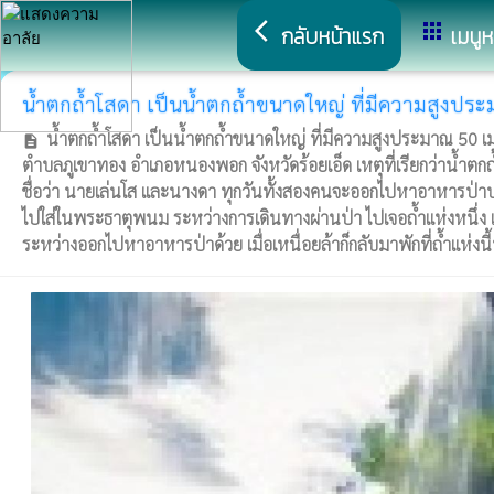
arrow_back_ios
apps
กลับหน้าแรก
เมนูห
น้ำตกถ้ำโสดา เป็นน้ำตกถ้ำขนาดใหญ่ ที่มีความสูงประม
น้ำตกถ้ำโสดา เป็นน้ำตกถ้ำขนาดใหญ่ ที่มีความสูงประมาณ 50 เมตร
description
ตำบลภูเขาทอง อำเภอหนองพอก จังหวัดร้อยเอ็ด เหตุที่เรียกว่าน้ำตกถ
ชื่อว่า นายเล่นโส และนางดา ทุกวันทั้งสองคนจะออกไปหาอาหารป่าบ
ไปใส่ในพระธาตุพนม ระหว่างการเดินทางผ่านป่า ไปเจอถ้ำแห่งหนึ่ง เลยใ
ระหว่างออกไปหาอาหารป่าด้วย เมื่อเหนื่อยล้าก็กลับมาพักที่ถ้ำแห่งนี้