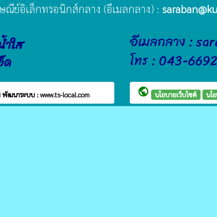
ปรษณีย์อิเล็กทรอนิกส์กลาง (อีเมลกลาง) :
saraban@ku
อีเมลกลาง : sa
น้ำใส
โทร : 043-669
อ็ด
public
ส
พัฒนาระบบ :
www.ts-local.com
นโยบายเว็บไซต์
นโย