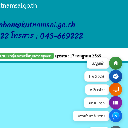
tnamsai.go.th
raban@kutnamsai.go.th
222 โทรสาร : 043-669222
บายการคุ้มครองข้อมูลส่วนบุคคล
update : 17 กรกฎาคม 2569
home
เมนูหลัก
verified
ITA 2026
desktop_windows
e-Service
view_list
ระบบ egp
แชทกับหน่วยงาน