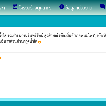
today
info
forum
ลัก
โครงสร้างบุคลากร
ข้อมูลหน่วยงาน
ำใส ร่วมกับ นางนรินทร์รัตน์ สุวลักษณ์ (ท้องถิ่นอำเภอพนมไพร), เจ้า
บริหารส่วนตำบลกุดน้ำใส
whatshot
hot