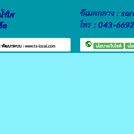
อีเมลกลาง : sa
น้ำใส
โทร : 043-669
อ็ด
public
ส
พัฒนาระบบ :
www.ts-local.com
นโยบายเว็บไซต์
นโย