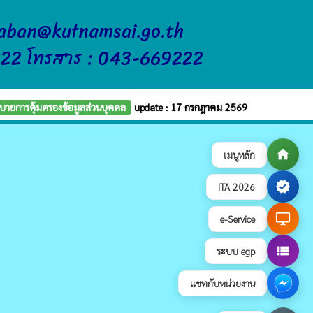
raban@kutnamsai.go.th
222 โทรสาร : 043-669222
บายการคุ้มครองข้อมูลส่วนบุคคล
update : 17 กรกฎาคม 2569
home
เมนูหลัก
verified
ITA 2026
desktop_windows
e-Service
view_list
ระบบ egp
แชทกับหน่วยงาน