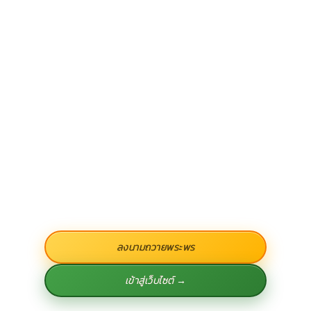
ลงนามถวายพระพร
เข้าสู่เว็บไซต์ →